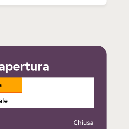
 apertura
a
ale
 Chiusa