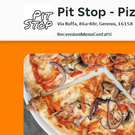
Passa
Pit Stop - Pi
al
contenuto
Via Buffa, 86a-88r, Genova, 16158
principale
Recensioni
Menu
Contatti